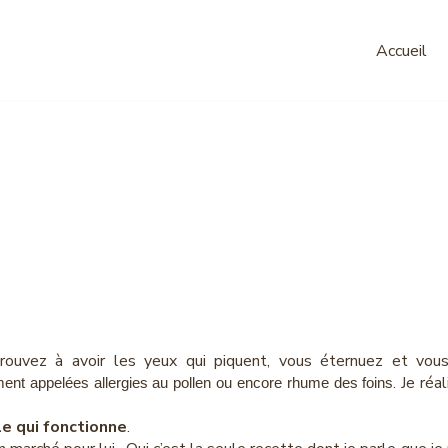
Accueil
aturel contre 
au pollen
rouvez à avoir les yeux qui piquent, vous éternuez et vou
. Je réa
ent appelées allergies au pollen ou encore rhume des foins
le qui fonctionne
.