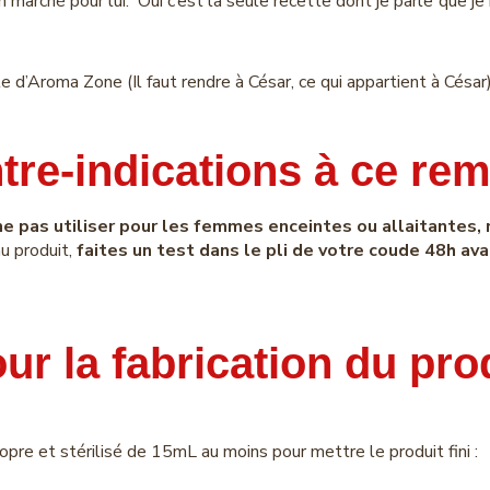
n marché pour lui. Oui c’est la seule recette dont je parle que 
site d’Aroma Zone (Il faut rendre à César, ce qui appartient à César
tre-indications à ce re
ne pas utiliser pour les femmes enceintes ou allaitantes, n
au produit,
faites un test dans le pli de votre coude 48h ava
ur la fabrication du pro
propre et stérilisé de 15mL au moins pour mettre le produit fini :