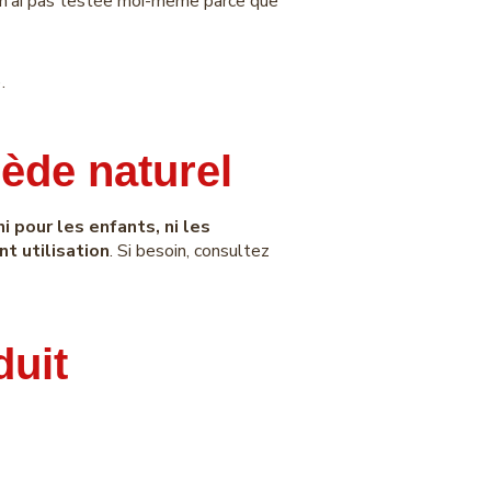
je n’ai pas testée moi-même parce que
).
mède naturel
i pour les enfants, ni les
nt utilisation
.
Si besoin, consultez
duit