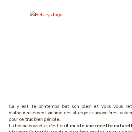
Aller
au
contenu
Traitement n
Ca y est, le printemps bat son plein et vous vous ret
malheureusement victime des allergies saisonnières,
autrem
pour ce truc bien pénible…
La bonne nouvelle, c’est qu’
il existe une recette naturel