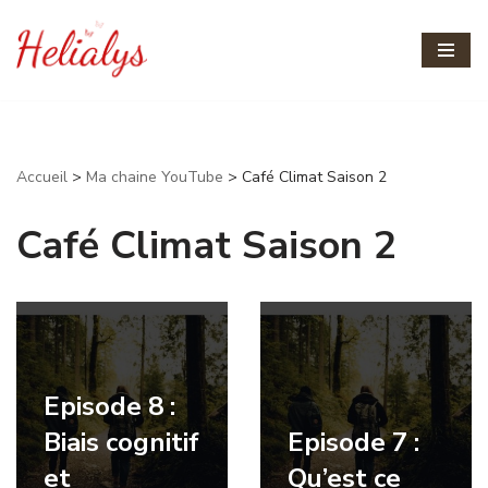
Aller
au
contenu
Accueil
>
Ma chaine YouTube
>
Café Climat Saison 2
Café Climat Saison 2
Episode 8 :
Biais cognitif
Episode 7 :
et
Qu’est ce