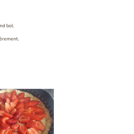
and bol.
ièrement.