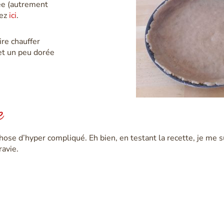
ée (autrement
rez
ici
.
aire chauffer
et un peu dorée
e
chose d’hyper compliqué. Eh bien, en testant la recette, je me 
ravie.