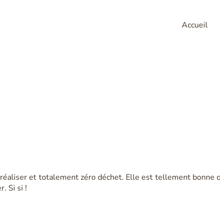
Accueil
e aux fraises exce
à réaliser et totalement zéro déchet. Elle est tellement bonne
. Si si !