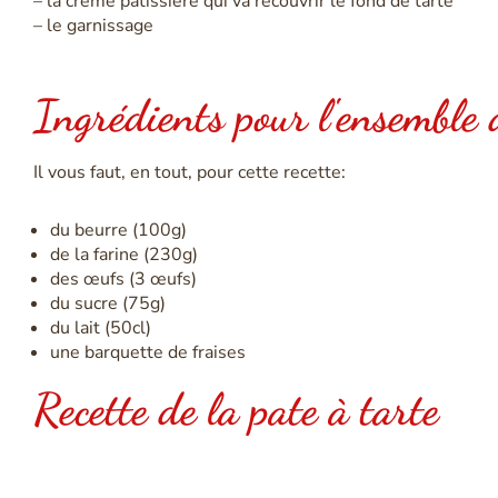
– la crème pâtissière qui va recouvrir le fond de tarte
– le garnissage
Ingrédients pour l'ensemble d
Il vous faut, en tout, pour cette recette:
du beurre (100g)
de la farine (230g)
des œufs (3 œufs)
du sucre (75g)
du lait (50cl)
une barquette de fraises
Recette de la pate à tarte