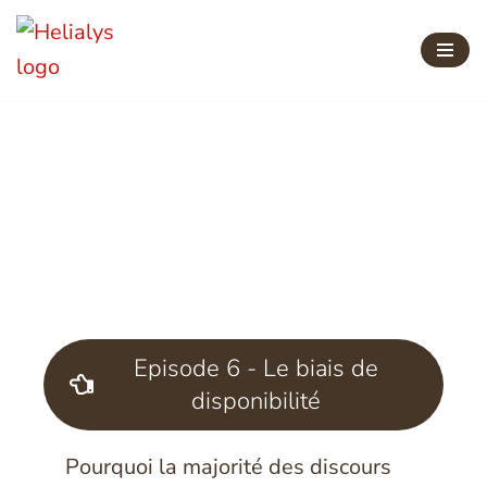
Aller
au
contenu
Qu'est ce que le biais
de l'affect ?
“Biais cognitifs et écologie” – Episode 7
Episode 6 - Le biais de
disponibilité
Pourquoi la majorité des discours