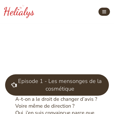
Aller
au
contenu
La claque climatique
"3 années de pérégrinations écologiques" -
Episode 2
Episode 1 - Les mensonges de la
cosmétique
A-t-on a le droit de changer d’avis ?
Voire même de direction ?
Oui, j’en suis convaincue parce que