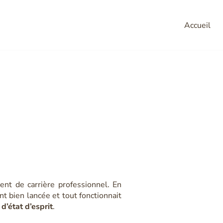
Accueil
irage à 180 degr
t de carrière professionnel. En
ant bien lancée et tout fonctionnait
d’état d’esprit
.