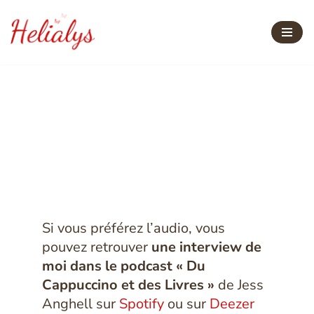
Aller
au
contenu
Qui est l'autrice
Catherine Lalain ?
Si vous préférez l’audio, vous
pouvez retrouver
une interview de
moi dans le podcast « Du
Cappuccino et des Livres »
de Jess
Anghell sur
Spotify
ou sur
Deezer