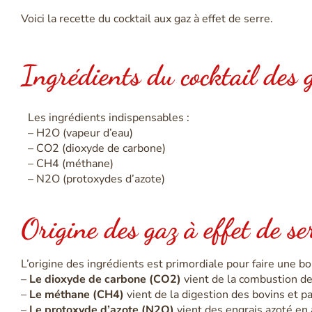
Voici la recette du cocktail aux gaz à effet de serre.
Ingrédients du cocktail des g
Les ingrédients indispensables :
– H2O (vapeur d’eau)
– CO2 (dioxyde de carbone)
– CH4 (méthane)
– N2O (protoxydes d’azote)
Origine des gaz à effet de se
L’origine des ingrédients est primordiale pour faire une b
–
Le dioxyde de carbone (CO2)
vient de la combustion de
–
Le méthane (CH4)
vient de la digestion des bovins et par
–
Le protoxyde d’azote (N2O)
vient des engrais azoté en 