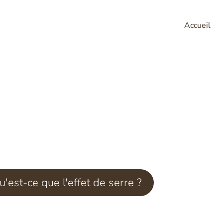
Accueil
t les gaz à effet 
u'est-ce que l'effet de serre ?