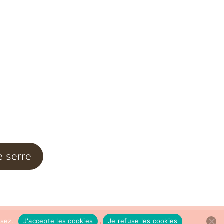
e serre
usez.
J'accepte les cookies
Je refuse les cookies