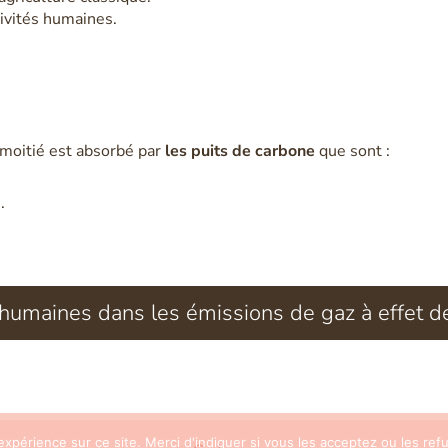
ivités humaines.
 moitié est absorbé par
les puits de carbone
que sont :
.
s humaines dans les émissions de gaz à effet d
 expérience sur ce site. Merci d'indiquer si vous les acceptez ou les ref