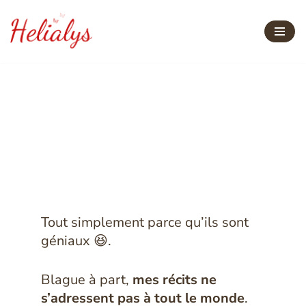
Aller
au
contenu
Pourquoi lire mes récits
?
Tout simplement parce qu’ils sont
géniaux 😆.
Blague à part,
mes récits ne
s’adressent pas à tout le monde
.