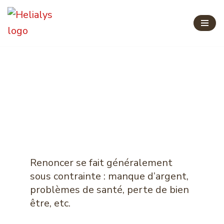
Aller
au
contenu
Peut -on renoncer
dans la joie ?
Renoncer se fait généralement
sous contrainte : manque d’argent,
problèmes de santé, perte de bien
être, etc.