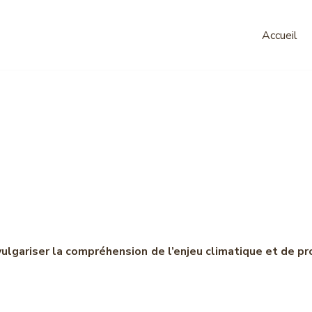
Accueil
teurs de l'act
gement clima
vulgariser la compréhension de l’enjeu climatique et de p