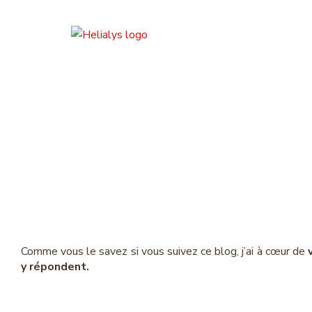
Aller
au
contenu
Freins et mo
chan
Comme vous le savez si vous suivez ce blog, j’ai à cœur de
y répondent.