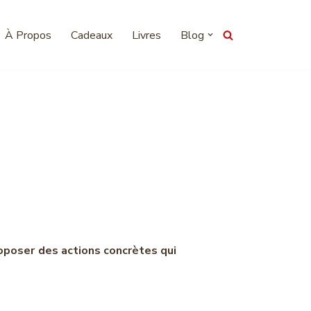
À Propos
Cadeaux
Livres
Blog
ion contre le
tique
roposer des actions concrètes qui