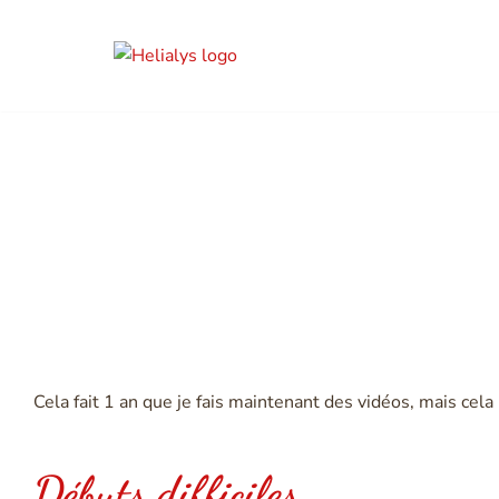
Aller
au
contenu
L'histo
Cela fait 1 an que je fais maintenant des vidéos, mais cela 
Débuts difficiles